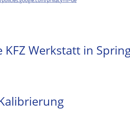
//policies.google.com/privacy?hl=de
e KFZ Werkstatt in Sprin
alibrierung