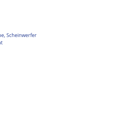
be, Scheinwerfer
at